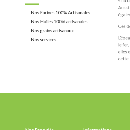
Si la 
Aussi 
Nos Farines 100% Artisanales
égale
Nos Huiles 100% artisanales
Ces d
Nos grains artisanaux
L’épea
Nos services
le fer,
elles 
cette 
Nos Produits
Informations