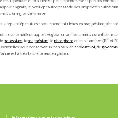
farine d’épeautre et la farine de petit-épeautre sont parfois confond
appelé engrain, le petit épeautre possède des propriétés nutritionn
ment d’une grande finesse.
eux types d’épeautres sont cependant riches en magnésium, phosph
utre est le meilleur apport végétal en acides aminés essentiels, mais
 le
potassium
, le
magnésium
, le
phosphore
et les vitamines (B1 et B
essentielles pour conserver un bon taux de
cholestérol
, de
glycémie
farine est à très faible teneur en gluten.
Informations sur votre boutique