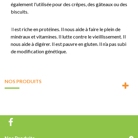
également l'utilisée pour des crêpes,
des gâteaux ou
des
biscuits.
I
l est riche en protéines. I
l nous aide à faire le plein de
minéraux et vitamines. I
l lutte contre le vieillissement. I
l
nous aide à digérer. I
l est pauvre en gluten. I
l n’a pas subi
de modification génétique.
NOS PRODUITS
Nos Produits